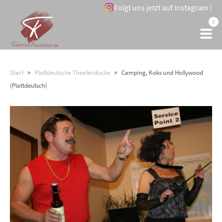
Folgt uns jetzt auf Instagram !
0
»
»
Start
Plattdeutsche Theaterstücke
Camping, Koks und Hollywood
(Plattdeutsch)