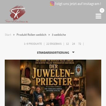
Folgt uns jetzt auf Instagram !
0
»
»
Start
Produkt Rollen weiblich
3 weibliche
1–9 PRODUKTE
22 ERGEBNIS
12
24
72
STANDARDSORTIERUNG