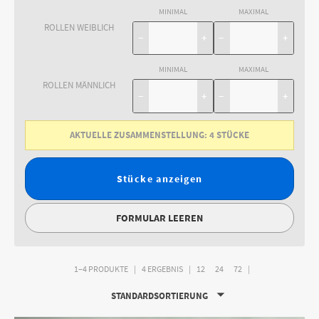
MINIMAL
MAXIMAL
ROLLEN WEIBLICH
−
+
−
+
MINIMAL
MAXIMAL
ROLLEN MÄNNLICH
−
+
−
+
AKTUELLE ZUSAMMENSTELLUNG:
4
STÜCKE
Stücke anzeigen
FORMULAR LEEREN
1–4 PRODUKTE
4 ERGEBNIS
12
24
72
STANDARDSORTIERUNG