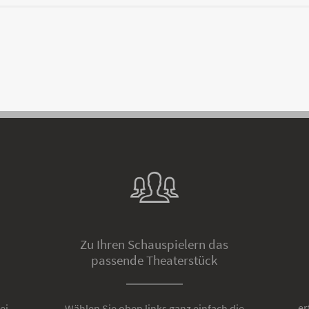
Zu Ihren Schauspielern das
passende Theaterstück
er
ei
Wählen Sie oben links ganz einfach die