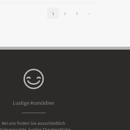
1
2
3
›
Lustige Komödien
Bei uns finden Sie ausschließlich
folgserprobte, lustige Theaterstücke.