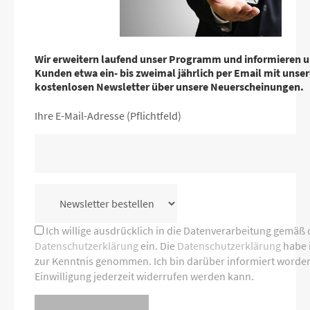
Wir erweitern laufend unser Programm und informieren 
Kunden etwa ein- bis zweimal jährlich per Email mit unse
kostenlosen Newsletter über unsere Neuerscheinungen.
Ihre E-Mail-Adresse (Pflichtfeld)
Ich willige ausdrücklich in die Datenverarbeitung gemäß 
Datenschutzerklärung
ein. Die
Datenschutzerklärung
habe i
zur Kenntnis genommen. Ich bin darüber informiert worden
Einwilligung jederzeit widerrufen werden kann.