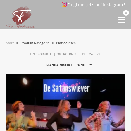
Folgt uns jetzt auf Instagram !
0
»
»
Start
Produkt Kategorie
Plattdeutsch
1–9 PRODUKTE
36 ERGEBNIS
12
24
72
STANDARDSORTIERUNG