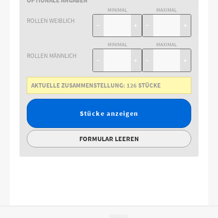
OPTIONALE ANGABEN
MINIMAL
MAXIMAL
ROLLEN WEIBLICH
−
+
−
+
MINIMAL
MAXIMAL
ROLLEN MÄNNLICH
−
+
−
+
AKTUELLE ZUSAMMENSTELLUNG:
126
STÜCKE
Stücke anzeigen
FORMULAR LEEREN