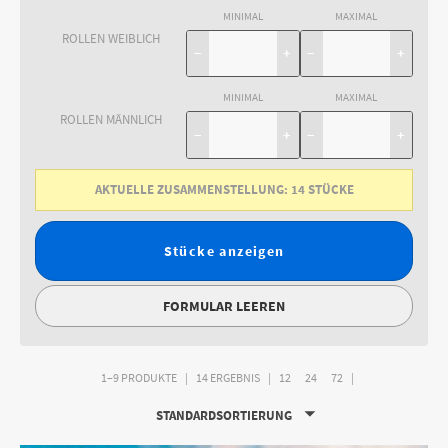
MINIMAL
MAXIMAL
ROLLEN WEIBLICH
−
+
−
+
MINIMAL
MAXIMAL
ROLLEN MÄNNLICH
−
+
−
+
AKTUELLE ZUSAMMENSTELLUNG:
14
STÜCKE
Stücke anzeigen
FORMULAR LEEREN
1–9 PRODUKTE
14 ERGEBNIS
12
24
72
STANDARDSORTIERUNG