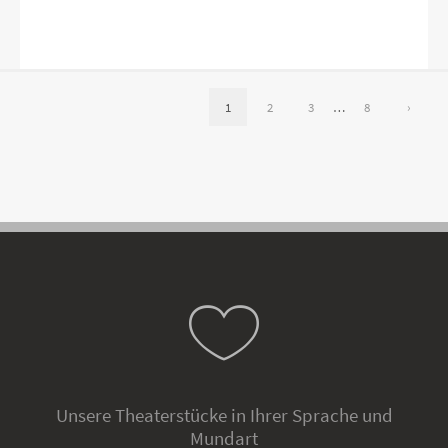
1
2
3
…
8
›
Unsere Theaterstücke in Ihrer Sprache und
Mundart