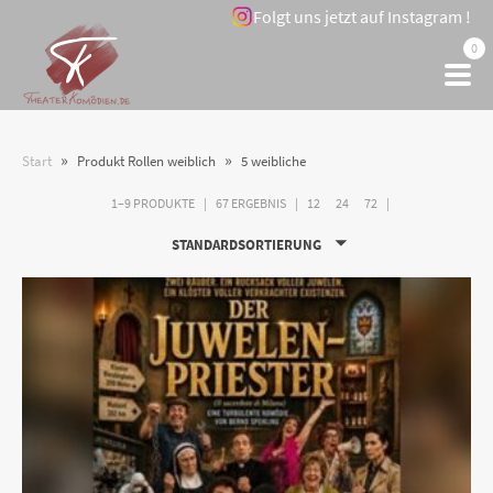
Folgt uns jetzt auf Instagram !
0
»
»
Start
Produkt Rollen weiblich
5 weibliche
1–9 PRODUKTE
67 ERGEBNIS
12
24
72
STANDARDSORTIERUNG