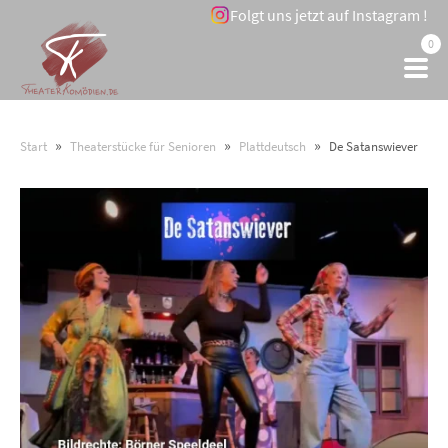
Folgt uns jetzt auf Instagram !
0
»
»
»
Start
Theaterstücke für Senioren
Plattdeutsch
De Satanswiever