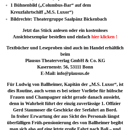
1 Bühnenbild („Columbus-Bar“ auf dem
Kreuzfahrtschiff „M.S. Luxor“)
Bildrechte: Theatergruppe Saalpänz Bickenbach
Jetzt das Stück anlesen oder ein kostenloses
Ansichtsexemplar bestellen und einfach
hier klicken !
Textbücher und Leseproben sind auch im Handel erhältlich
beim
Plausus Theaterverlag GmbH & Co. KG
Kasernenstr. 56, 53111 Bonn
E-Mail: info@plausus.de
Für Ludwig von Ballheimer, Kapitän der „M.S. Luxor“, ist
dies Routine, auch wenn es bei seiner Vorliebe für hübsche
Frauen und Champagner nicht gerade danach aussieht,
denn in Wahrheit führt der einzig zuverlässige 1. Offizier
Gerd Staumoser die Geschicke der Seefahrt an Bord.
In froher Erwartung der aus Sicht des Personals längst
überfälligen Früh-pensionierung des von Ballheimer begibt
man sich also auf eine letzte große Fahrt nach Bali – und