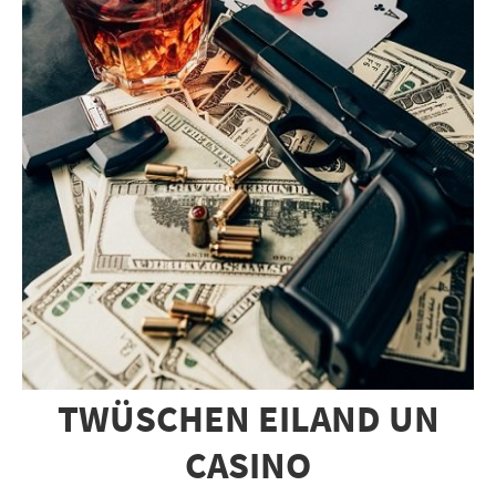
TWÜSCHEN EILAND UN
CASINO