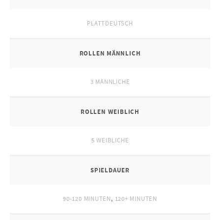
PLATTDEUTSCH
ROLLEN MÄNNLICH
3 MÄNNLICHE
ROLLEN WEIBLICH
5 WEIBLICHE
SPIELDAUER
90-120 MINUTEN
,
120+ MINUTEN