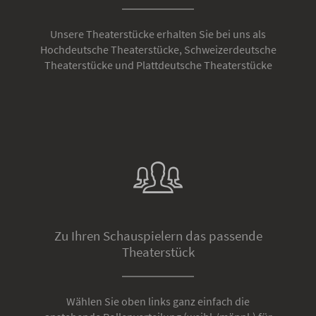
Unsere Theaterstücke erhalten Sie bei uns als
Hochdeutsche Theaterstücke, Schweizerdeutsche
Theaterstücke und Plattdeutsche Theaterstücke
Zu Ihren Schauspielern das passende
Theaterstück
Wählen Sie oben links ganz einfach die