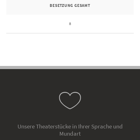
BESETZUNG GESAMT
8
Unsere Theaterstücke in Ihrer Sprache und
Mundart