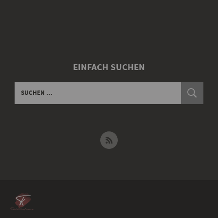
EINFACH SUCHEN