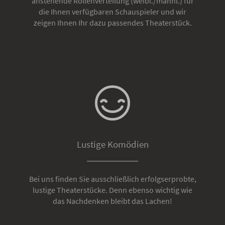
anstehende Rollenverteilung (weibl./männl.) für
die Ihnen verfügbaren Schauspieler und wir
zeigen Ihnen Ihr dazu passendes Theaterstück.
Lustige Komödien
Bei uns finden Sie ausschließlich erfolgserprobte,
lustige Theaterstücke. Denn ebenso wichtig wie
das Nachdenken bleibt das Lachen!