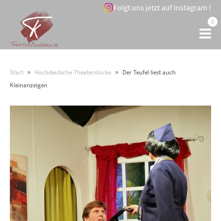
Folgt uns jetzt auf Instagram !
0
»
»
Start
Hochdeutsche Theaterstücke
Der Teufel liest auch
Kleinanzeigen