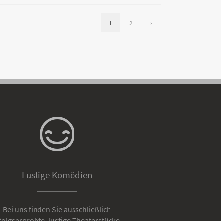
1
2
›
Lustige Komödien
Bei uns finden Sie ausschließlich
folgserprobte, lustige Theaterstücke.