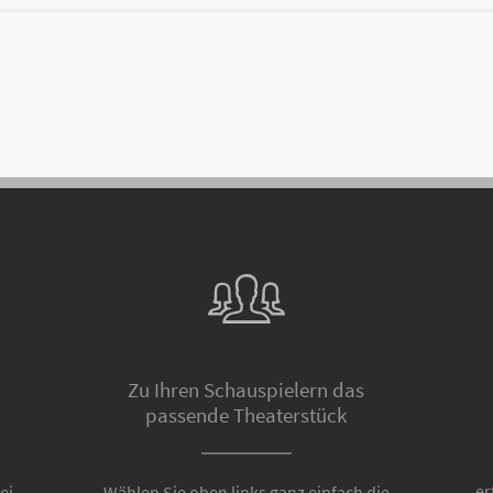
Zu Ihren Schauspielern das
passende Theaterstück
er
ei
Wählen Sie oben links ganz einfach die