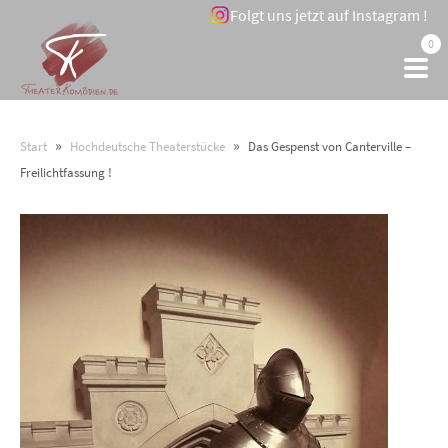
Folgt uns jetzt auf Instagram !
0
»
»
Start
Hochdeutsche Theaterstücke
Das Gespenst von Canterville –
Freilichtfassung !