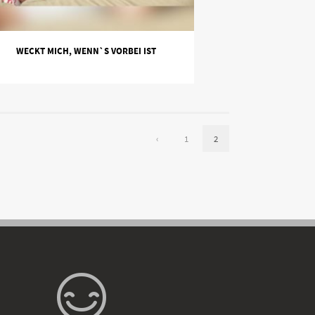
WECKT MICH, WENN`S VORBEI IST
‹
1
2