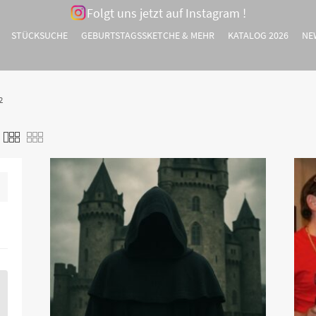
Folgt uns jetzt auf Instagram !
STÜCKSUCHE
GEBURTSTAGSSKETCHE & MEHR
KATALOG 2026
NE
2