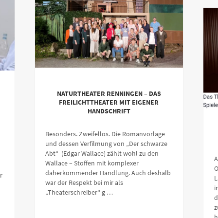
NATURTHEATER RENNINGEN – DAS
FREILICHTTHEATER MIT EIGENER
HANDSCHRIFT
Besonders. Zweifellos. Die Romanvorlage
und dessen Verfilmung von „Der schwarze
Abt“ (Edgar Wallace) zählt wohl zu den
A
Wallace – Stoffen mit komplexer
O
daherkommender Handlung. Auch deshalb
r
L
war der Respekt bei mir als
i
„Theaterschreiber“ g …
d
z
h