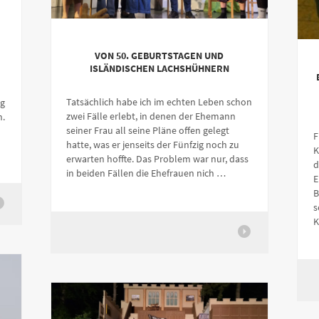
VON 50. GEBURTSTAGEN UND
ISLÄNDISCHEN LACHSHÜHNERN
Tatsächlich habe ich im echten Leben schon
g
zwei Fälle erlebt, in denen der Ehemann
n.
seiner Frau all seine Pläne offen gelegt
F
hatte, was er jenseits der Fünfzig noch zu
K
erwarten hoffte. Das Problem war nur, dass
d
in beiden Fällen die Ehefrauen nich …
E
B
s
K