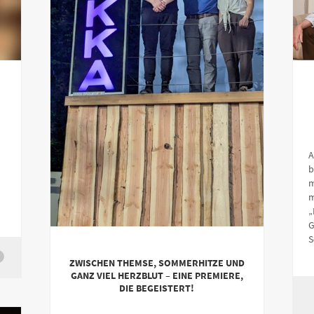
A
b
m
m
„
G
S
ZWISCHEN THEMSE, SOMMERHITZE UND
GANZ VIEL HERZBLUT – EINE PREMIERE,
DIE BEGEISTERT!