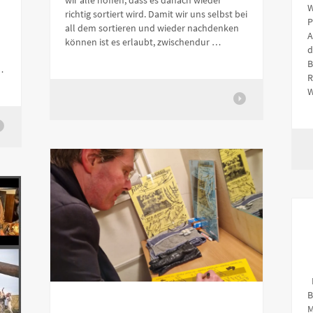
W
richtig sortiert wird. Damit wir uns selbst bei
P
all dem sortieren und wieder nachdenken
A
können ist es erlaubt, zwischendur …
d
B
…
R
W
E
B
M