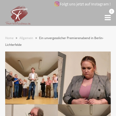
Folgt uns jetzt auf Instagram !
0
»
»
Home
Allgemein
Ein unvergesslicher Premierenabend in Berlin-
Lichterfelde