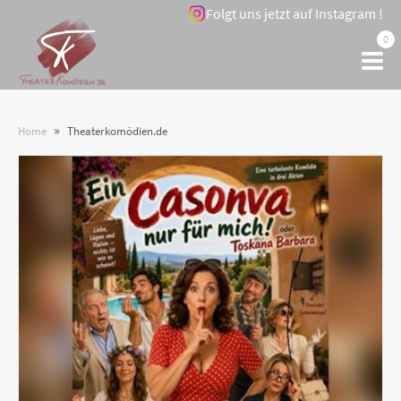
Folgt uns jetzt auf Instagram !
0
»
Home
Theaterkomödien.de