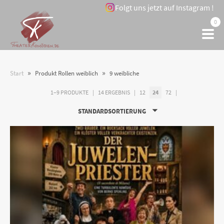
Folgt uns jetzt auf Instagram !
0
»
»
Start
Produkt Rollen weiblich
9 weibliche
1–9 PRODUKTE
14 ERGEBNIS
12
24
72
STANDARDSORTIERUNG