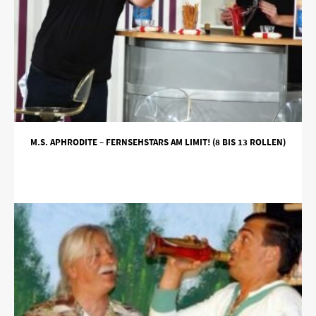
M.S. APHRODITE – FERNSEHSTARS AM LIMIT! (8 BIS 13 ROLLEN)