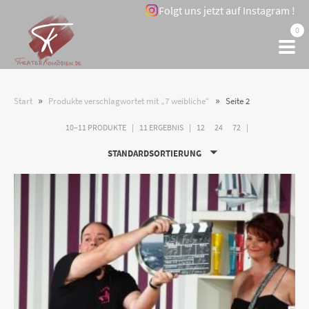
Folgt uns jetzt auf Instagram !
0
»
»
Start
Produkte verschlagwortet mit „7 weibliche“
Seite 2
10–11 PRODUKTE
11 ERGEBNIS
12
24
72
STANDARDSORTIERUNG