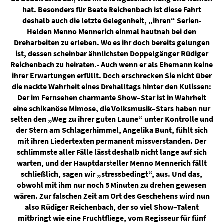
hat. Besonders für Beate Reichenbach ist diese Fahrt
deshalb auch die letzte Gelegenheit, „ihren“ Serien-
Helden Menno Mennerich einmal hautnah bei den
Dreharbeiten zu erleben. Wo es ihr doch bereits gelungen
ist, dessen scheinbar ähnlichsten Doppelgänger Rüdiger
Reichenbach zu heiraten.- Auch wenn er als Ehemann keine
ihrer Erwartungen erfüllt. Doch erschrecken Sie nicht über
die nackte Wahrheit eines Drehalltags hinter den Kulissen:
Der im Fernsehen charmante Show–Star ist in Wahrheit
eine schikanöse Mimose, die Volksmusik–Stars haben nur
selten den „Weg zu ihrer guten Laune“ unter Kontrolle und
der Stern am Schlagerhimmel, Angelika Bunt, fühlt sich
mit ihren Liedertexten permanent missverstanden. Der
schlimmste aller Fälle lässt deshalb nicht lange auf sich
warten, und der Hauptdarsteller Menno Mennerich fällt
schließlich, sagen wir „stressbedingt“, aus. Und das,
obwohl mit ihm nur noch 5 Minuten zu drehen gewesen
wären. Zur falschen Zeit am Ort des Geschehens wird nun
also Rüdiger Reichenbach, der so viel Show–Talent
mitbringt wie eine Fruchtfliege, vom Regisseur für fünf