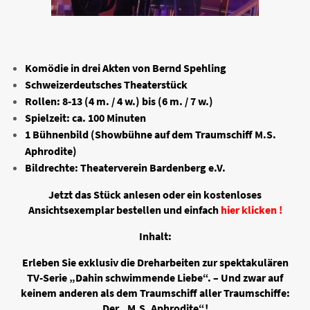
Komödie in drei Akten von Bernd Spehling
Schweizerdeutsches Theaterstück
Rollen: 8-13 (4 m. / 4 w.) bis (6 m. / 7 w.)
Spielzeit: ca. 100 Minuten
1 Bühnenbild (Showbühne auf dem Traumschiff M.S.
Aphrodite)
Bildrechte: Theaterverein Bardenberg e.V.
Jetzt das Stück anlesen oder ein kostenloses
Ansichtsexemplar bestellen und einfach
hier klicken !
Inhalt:
Erleben Sie exklusiv die Dreharbeiten zur spektakulären
TV-Serie „Dahin schwimmende Liebe“. – Und zwar auf
keinem anderen als dem Traumschiff aller Traumschiffe:
Der „M.S. Aphrodite“!