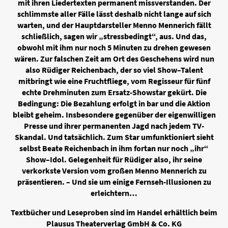
mit ihren Liedertexten permanent missverstanden. Der
schlimmste aller Fälle lässt deshalb nicht lange auf sich
warten, und der Hauptdarsteller Menno Mennerich fällt
schließlich, sagen wir „stressbedingt“, aus. Und das,
obwohl mit ihm nur noch 5 Minuten zu drehen gewesen
wären. Zur falschen Zeit am Ort des Geschehens wird nun
also Rüdiger Reichenbach, der so viel Show–Talent
mitbringt wie eine Fruchtfliege, vom Regisseur für fünf
echte Drehminuten zum Ersatz-Showstar gekürt. Die
Bedingung: Die Bezahlung erfolgt in bar und die Aktion
bleibt geheim. Insbesondere gegenüber der eigenwilligen
Presse und ihrer permanenten Jagd nach jedem TV-
Skandal. Und tatsächlich. Zum Star umfunktioniert sieht
selbst Beate Reichenbach in ihm fortan nur noch „ihr“
Show–Idol. Gelegenheit für Rüdiger also, ihr seine
verkorkste Version vom großen Menno Mennerich zu
präsentieren. – Und sie um einige Fernseh-Illusionen zu
erleichtern…
Textbücher und Leseproben sind im Handel erhältlich beim
Plausus Theaterverlag GmbH & Co. KG