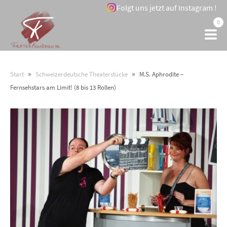
Folgt uns jetzt auf Instagram !
0
»
»
Start
Schweizerdeutsche Theaterstücke
M.S. Aphrodite –
Fernsehstars am Limit! (8 bis 13 Rollen)