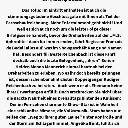
Das Tolle: Im Eintritt enthalten ist auch die
stimmungsgeladene Abschlussgala mit Ihnen als Teil der
Fernsehaufzeichnung. Mehr Entertainment geht nicht! Und
weil es sich auch noch um die letzte Folge dieser
Erfolgsserie handelt, bevor die Dreharbeiten auf der „M.S.
Aphrodite“ dann für immer enden, fährt Regisseur Francois
de Bedell alles auf, was im Showgeschäft Rang und Namen
hat. Besonders für Beate Reichenbach ist diese Fahrt
deshalb auch die letzte Gelegenheit, „ihren“ Serien-
Helden Menno Mennerich einmal hautnah bei den
Dreharbeiten zu erleben. Wo es ihr doch bereits gelungen
ist, dessen scheinbar ähnlichsten Doppelgänger Rüdiger
Reichenbach zu heiraten.- Auch wenn er als Ehemann keine
ihrer Erwartungen erfüllt. Doch erschrecken Sie nicht über
die nackte Wahrheit eines Drehalltags hinter den Kulissen:
Der im Fernsehen charmante Show–Star ist in Wahrheit
eine schikanöse Mimose, die Volksmusik–Stars haben nur
selten den „Weg zu ihrer guten Laune“ unter Kontrolle und
der Stern am Schlagerhimmel, Angelika Bunt, fühlt sich