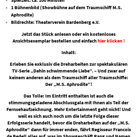
Spielzeit: ca. 100 Minuten
1 Bühnenbild (Showbühne auf dem Traumschiff M.S.
Aphrodite)
Bildrechte: Theaterverein Bardenberg e.V.
Jetzt das Stück anlesen oder ein kostenloses
Ansichtsexemplar bestellen und einfach
hier klicken !
Inhalt:
Erleben Sie exklusiv die Dreharbeiten zur spektakulären
TV-Serie „Dahin schwimmende Liebe“. – Und zwar auf
keinem anderen als dem Traumschiff aller Traumschiffe:
Der „M.S. Aphrodite“!
Das Tolle: Im Eintritt enthalten ist auch die
stimmungsgeladene Abschlussgala mit Ihnen als Teil der
Fernsehaufzeichnung. Mehr Entertainment geht nicht! Und
weil es sich auch noch um die letzte Folge dieser
Erfolgsserie handelt, bevor die Dreharbeiten auf der „M.S.
Aphrodite“ dann für immer enden, fährt Regisseur Francois
de Bedell alles auf, was im Showgeschäft Rang und Namen