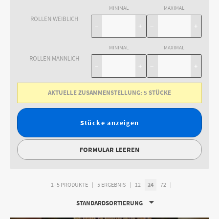
MINIMAL
MAXIMAL
ROLLEN WEIBLICH
−
+
−
+
MINIMAL
MAXIMAL
ROLLEN MÄNNLICH
−
+
−
+
AKTUELLE ZUSAMMENSTELLUNG:
5
STÜCKE
Stücke anzeigen
FORMULAR LEEREN
1–5 PRODUKTE
5 ERGEBNIS
12
24
72
STANDARDSORTIERUNG