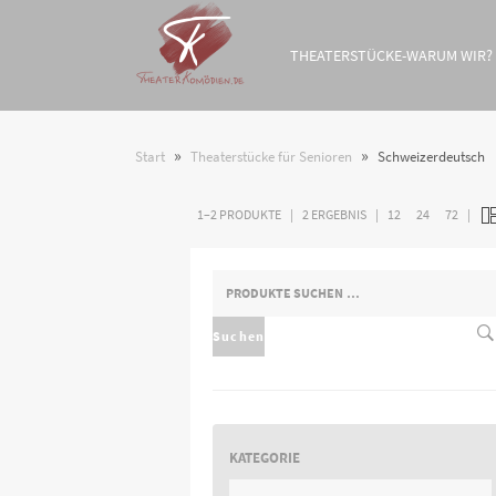
THEATERSTÜCKE-WARUM WIR?
»
»
Start
Theaterstücke für Senioren
Schweizerdeutsch
1–2 PRODUKTE
2 ERGEBNIS
12
24
72
SUCHEN
NACH:
Suchen
KATEGORIE