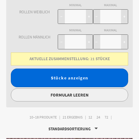
MINIMAL
MAXIMAL
ROLLEN WEIBLICH
−
+
−
+
MINIMAL
MAXIMAL
ROLLEN MÄNNLICH
−
+
−
+
AKTUELLE ZUSAMMENSTELLUNG:
21
STÜCKE
Stücke anzeigen
FORMULAR LEEREN
10–18 PRODUKTE
21 ERGEBNIS
12
24
72
STANDARDSORTIERUNG