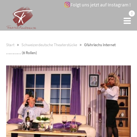
Folgt uns jetzt auf Instagram !
0
»
»
Start
Schweizerdeutsche Theaterstücke
Gfährlechs Internet
………… (8 Rollen)