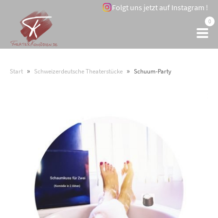
Folgt uns jetzt auf Instagram !
0
»
»
Start
Schweizerdeutsche Theaterstücke
Schuum-Party