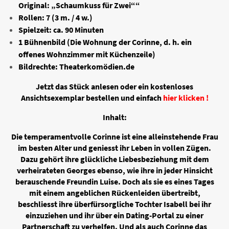
Original: „Schaumkuss für Zwei““
Rollen: 7 (3 m. / 4 w.)
Spielzeit: ca. 90 Minuten
1 Bühnenbild (Die Wohnung der Corinne, d. h. ein
offenes Wohnzimmer mit Küchenzeile)
Bildrechte: Theaterkomödien.de
Jetzt das Stück anlesen oder ein kostenloses
Ansichtsexemplar bestellen und einfach
hier klicken !
Inhalt:
Die temperamentvolle Corinne ist eine alleinstehende Frau
im besten Alter und geniesst ihr Leben in vollen Zügen.
Dazu gehört ihre glückliche Liebesbeziehung mit dem
verheirateten Georges ebenso, wie ihre in jeder Hinsicht
berauschende Freundin Luise. Doch als sie es eines Tages
mit einem angeblichen Rückenleiden übertreibt,
beschliesst ihre überfürsorgliche Tochter Isabell bei ihr
einzuziehen und ihr über ein Dating-Portal zu einer
Partnerschaft zu verhelfen. Und als auch Corinne das