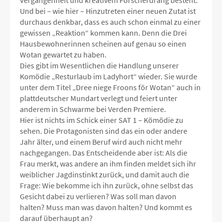
Vergangenheit und kreativem Forscherdrang besteht.
Und bei – wie hier – Hinzutreten einer neuen Zutat ist
durchaus denkbar, dass es auch schon einmal zu einer
gewissen „Reaktion“ kommen kann. Denn die Drei
Hausbewohnerinnen scheinen auf genau so einen
Wotan gewartet zu haben.
Dies gibt im Wesentlichen die Handlung unserer
Komödie „Resturlaub im Ladyhort“ wieder. Sie wurde
unter dem Titel „Dree niege Froons för Wotan“ auch in
plattdeutscher Mundart verlegt und feiert unter
anderem in Schwarme bei Verden Premiere.
Hier ist nichts im Schick einer SAT 1 – Kömödie zu
sehen. Die Protagonisten sind das ein oder andere
Jahr älter, und einem Beruf wird auch nicht mehr
nachgegangen. Das Entscheidende aber ist: Als die
Frau merkt, was andere an ihm finden meldet sich ihr
weiblicher Jagdinstinkt zurück, und damit auch die
Frage: Wie bekomme ich ihn zurück, ohne selbst das
Gesicht dabei zu verlieren? Was soll man davon
halten? Muss man was davon halten? Und kommt es
darauf überhaupt an?