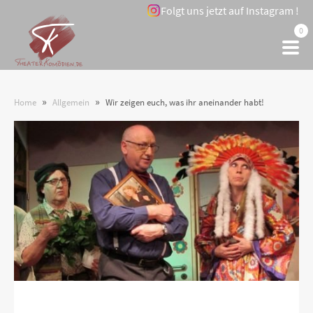
Folgt uns jetzt auf Instagram !
0
»
»
Home
Allgemein
Wir zeigen euch, was ihr aneinander habt!