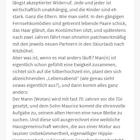
längst akzeptierter Widerruf. Jede und jeder ist
wirtschaftlich unabhängig, und die Kinder sind eh
stark. Ganz die Eltern. Wie man sieht. In den gängigen
Fernsehkomödien sind getrennt lebende Paare schick,
das Haar glänzt, das Kostümchen sitzt, und spätestens
nach zwei Jahren fährt man ohnehin patchworkmäßig
mit den jeweils neuen Partnern in den Skiurlaub nach
Kitzbühel.
Aber was ist, wenn es mal anders läuft? Man(n) ist
eigentlich schon gefühlt eine Ewigkeit zusammen,
richtet sich auf die Silberhochzeit ein, plant den sich
abzeichnenden „Lebensabend“ (wie genau sieht
sowas eigentlich aus?), und dann komm alles ganz
anders:
Der Mann (Wotan) wird mit fast 70 Jahren vor die Tür
gesetzt, und dem Sohn Maurice kommt die ehrenvolle
Aufgabe zu, seinem alten Herren eine neue Bleibe zu
suchen. Und diese soll ausgerechnet eine weibliche
Hausgemeinschaft werden, die aus einer Mixtur aus
lasziver Unbekümmertheit, eigenwilliger Hippie-