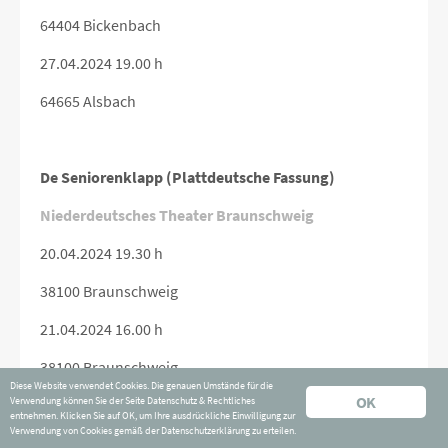
64404 Bickenbach
27.04.2024 19.00 h
64665 Alsbach
De Seniorenklapp (Plattdeutsche Fassung)
Niederdeutsches Theater Braunschweig
20.04.2024 19.30 h
38100 Braunschweig
21.04.2024 16.00 h
38100 Braunschweig
Diese Website verwendet Cookies. Die genauen Umstände für die
OK
Verwendung können Sie der Seite
Datenschutz & Rechtliches
26.04.2024 19.30 h
entnehmen. Klicken Sie auf OK, um Ihre ausdrückliche Einwilligung zur
Verwendung von Cookies gemäß der Datenschutzerklärung zu erteilen.
38100 Braunschweig