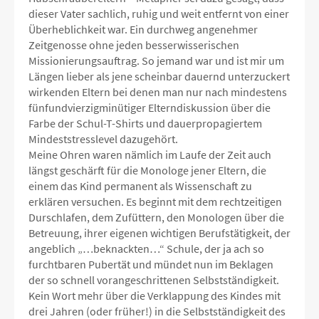
dieser Vater sachlich, ruhig und weit entfernt von einer
Überheblichkeit war. Ein durchweg angenehmer
Zeitgenosse ohne jeden besserwisserischen
Missionierungsauftrag. So jemand war und ist mir um
Längen lieber als jene scheinbar dauernd unterzuckert
wirkenden Eltern bei denen man nur nach mindestens
fünfundvierzigminütiger Elterndiskussion über die
Farbe der Schul-T-Shirts und dauerpropagiertem
Mindeststresslevel dazugehört.
Meine Ohren waren nämlich im Laufe der Zeit auch
längst geschärft für die Monologe jener Eltern, die
einem das Kind permanent als Wissenschaft zu
erklären versuchen. Es beginnt mit dem rechtzeitigen
Durschlafen, dem Zufüttern, den Monologen über die
Betreuung, ihrer eigenen wichtigen Berufstätigkeit, der
angeblich „…beknackten…“ Schule, der ja ach so
furchtbaren Pubertät und mündet nun im Beklagen
der so schnell vorangeschrittenen Selbstständigkeit.
Kein Wort mehr über die Verklappung des Kindes mit
drei Jahren (oder früher!) in die Selbstständigkeit des