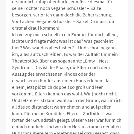
erstaunlich ruhig offenbarte, er müsse diesmal für
seine Tochter noch vegane Schüssler – Salze
besorgen, verlor ich dann doch die Beherrschung. –
Vor Lachen! Vegane Schüssler – Salze! Da musst du
erstmal drauf kommen!
Ich verzog mich schnell in ein Zimmer für mich allein,
lachte und fragte mich: Was ist das? Was geschieht
hier? Was war das alles bisher? – Und schon begann
ich, alles aufzuschreiben. Es war der Auftakt für mein
Theaterstück über das sogenannte „Emty – Nest –
Syndrom“. Das ist die Phase, die Eltern nach dem
Auszug des erwachsenen Kindes oder der
erwachsenen Kinder aus einem Haus erleben, das
einem jetzt plötzlich doppelt so groß und leer
vorkommt. Eltern kennen das wohl. Wir (noch) nicht.
Und letzteres ist dann wohl auch der Grund, warum ich
all das so distanziert wahrnehmen und aufgreifen
kann. Für meine Komödie „Eltern – Zartbitter“ war
fortan der Grundstein gelegt. Dieser Vater war für mich
einfach nur lieb. Und vor dem Herauskramen der alten
Hubschraubereltern – Metapher sei dazu gesagt, dass