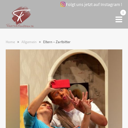
Folgt uns jetzt auf Instagram !
0
»
»
Home
Allgemein
Eltern – Zartbitter