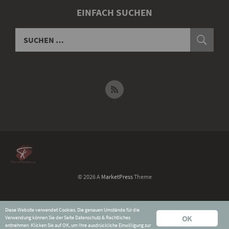
EINFACH SUCHEN
© 2026 A
MarketPress
Theme
Widerruf für digitale Inhalte
Diese Website verwendet Cookies. Die genauen Umstände für die
Datenschutz & Rechtliches
OK
Verwendung können Sie der Seite
Datenschutz & Rechtliches
Impressum
entnehmen. Klicken Sie auf OK, um Ihre ausdrückliche Einwilligung zur