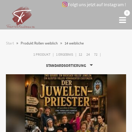
Folgt uns jetzt auf Instagram !
0
»
»
Start
Produkt Rollen weiblich
14 weibliche
1 PRODUKT
1 ERGEBNIS
12
24
72
STANDARDSORTIERUNG