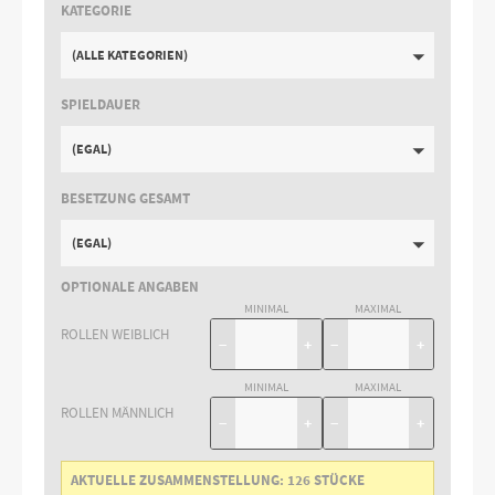
KATEGORIE
(ALLE KATEGORIEN)
SPIELDAUER
(EGAL)
BESETZUNG GESAMT
(EGAL)
OPTIONALE ANGABEN
MINIMAL
MAXIMAL
ROLLEN WEIBLICH
−
+
−
+
MINIMAL
MAXIMAL
ROLLEN MÄNNLICH
−
+
−
+
AKTUELLE ZUSAMMENSTELLUNG:
126
STÜCKE