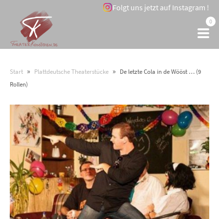
Folgt uns jetzt auf Instagram !
0
»
»
Start
Plattdeutsche Theaterstücke
De letzte Cola in de Wööst … (9
Rollen)