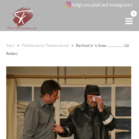
Folgt uns jetzt auf Instagram !
0
»
»
Start
Plattdeutsche Theaterstücke
Barfoot in ‘n Snee …………. (10
Rollen)