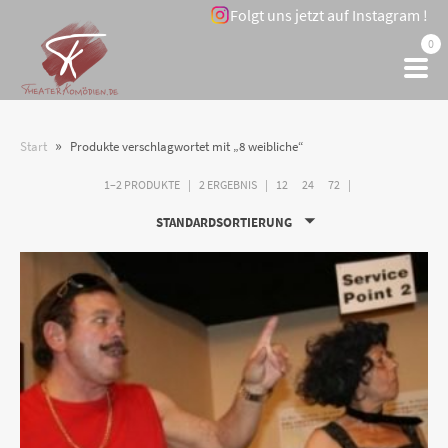
Folgt uns jetzt auf Instagram !
0
»
Start
Produkte verschlagwortet mit „8 weibliche“
1–2 PRODUKTE
2 ERGEBNIS
12
24
72
STANDARDSORTIERUNG