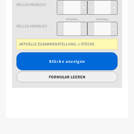
ROLLEN WEIBLICH
−
+
−
+
MINIMAL
MAXIMAL
ROLLEN MÄNNLICH
−
+
−
+
AKTUELLE ZUSAMMENSTELLUNG:
2
STÜCKE
Stücke anzeigen
FORMULAR LEEREN