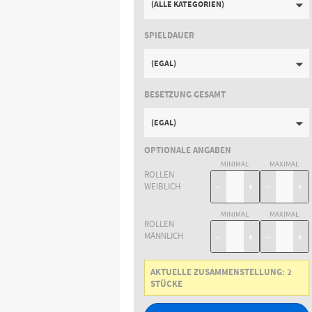
(ALLE KATEGORIEN)
SPIELDAUER
(EGAL)
BESETZUNG GESAMT
(EGAL)
OPTIONALE ANGABEN
MINIMAL
MAXIMAL
ROLLEN
WEIBLICH
−
+
−
+
MINIMAL
MAXIMAL
ROLLEN
MÄNNLICH
−
+
−
+
AKTUELLE ZUSAMMENSTELLUNG:
2
STÜCKE