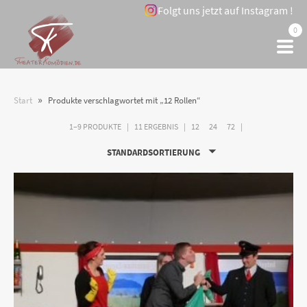
Folgt uns jetzt auf Instagram !
0
»
Start
Produkte verschlagwortet mit „12 Rollen“
1–9 PRODUKTE
11 ERGEBNIS
12
24
72
STANDARDSORTIERUNG