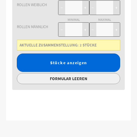
ROLLEN WEIBLICH
−
+
−
+
MINIMAL
MAXIMAL
ROLLEN MÄNNLICH
−
+
−
+
AKTUELLE ZUSAMMENSTELLUNG:
2
STÜCKE
Stücke anzeigen
FORMULAR LEEREN