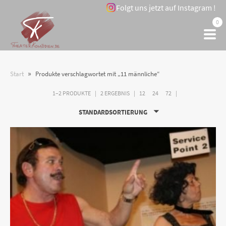
Folgt uns jetzt auf Instagram !
0
»
Start
Produkte verschlagwortet mit „11 männliche“
1–2 PRODUKTE
2 ERGEBNIS
12
24
72
STANDARDSORTIERUNG