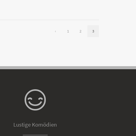
‹
1
2
3
Lustige Komödien