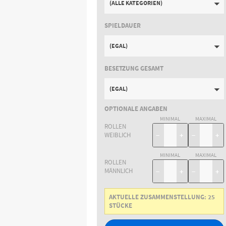
(ALLE KATEGORIEN)
SPIELDAUER
(EGAL)
BESETZUNG GESAMT
(EGAL)
OPTIONALE ANGABEN
MINIMAL
MAXIMAL
ROLLEN
WEIBLICH
−
+
−
+
MINIMAL
MAXIMAL
ROLLEN
MÄNNLICH
−
+
−
+
AKTUELLE ZUSAMMENSTELLUNG:
25
STÜCKE