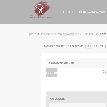
THEATERSTÜCKE-WARUM WIR?
»
»
Start
Produkte verschlagwortet mit „10 Rollen“
Seite 
19–25 PRODUKTE
25 ERGEBNIS
12
24
72
SUCHEN
NACH:
Suchen
KATEGORIE