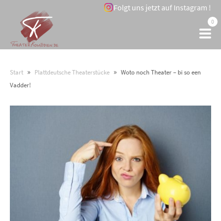
Folgt uns jetzt auf Instagram !
0
»
»
Start
Plattdeutsche Theaterstücke
Woto noch Theater – bi so een
Vadder!