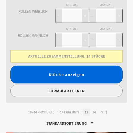
MINIMAL
MAXIMAL
ROLLEN WEIBLICH
−
+
−
+
MINIMAL
MAXIMAL
ROLLEN MÄNNLICH
−
+
−
+
AKTUELLE ZUSAMMENSTELLUNG:
14
STÜCKE
Stücke anzeigen
FORMULAR LEEREN
10–14 PRODUKTE
14 ERGEBNIS
12
24
72
STANDARDSORTIERUNG