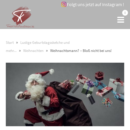
Folgt uns jetzt auf Instagram !
0
»
Start
Lustige Geburtstagssketche und
»
»
mehr...
Weihnachten
Weihnachtsmann? – Bloß nicht bei uns!