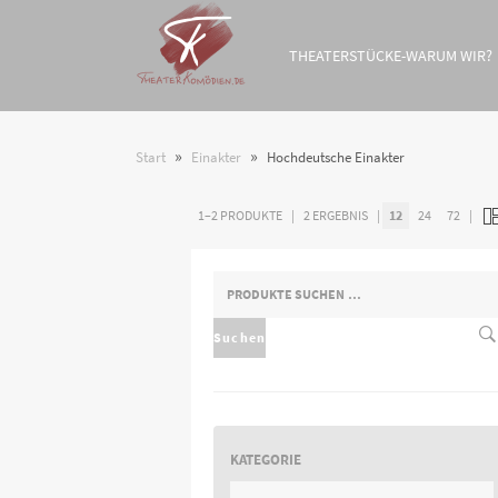
THEATERSTÜCKE-WARUM WIR?
»
»
Start
Einakter
Hochdeutsche Einakter
1–2 PRODUKTE
2 ERGEBNIS
12
24
72
SUCHEN
NACH:
Suchen
KATEGORIE