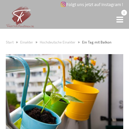
Folgt uns jetzt auf Instagram !
0
»
»
»
Start
Einakter
Hochdeutsche Einakter
Ein Tag mit Balkon