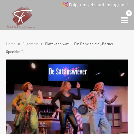
Folgt uns jetzt auf Instagram !
0
»
»
Home
Allgemein
Platt kann wat ! – Ein Dank an die „Börner
Speeldeel“.