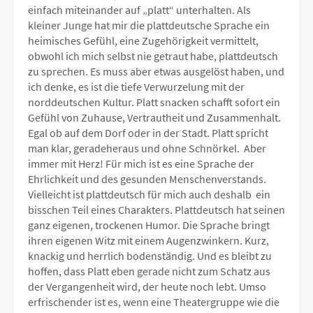
einfach miteinander auf „platt“ unterhalten. Als
kleiner Junge hat mir die plattdeutsche Sprache ein
heimisches Gefühl, eine Zugehörigkeit vermittelt,
obwohl ich mich selbst nie getraut habe, plattdeutsch
zu sprechen. Es muss aber etwas ausgelöst haben, und
ich denke, es ist die tiefe Verwurzelung mit der
norddeutschen Kultur. Platt snacken schafft sofort ein
Gefühl von Zuhause, Vertrautheit und Zusammenhalt.
Egal ob auf dem Dorf oder in der Stadt. Platt spricht
man klar, geradeheraus und ohne Schnörkel. Aber
immer mit Herz! Für mich ist es eine Sprache der
Ehrlichkeit und des gesunden Menschenverstands.
Vielleicht ist plattdeutsch für mich auch deshalb ein
bisschen Teil eines Charakters. Plattdeutsch hat seinen
ganz eigenen, trockenen Humor. Die Sprache bringt
ihren eigenen Witz mit einem Augenzwinkern. Kurz,
knackig und herrlich bodenständig. Und es bleibt zu
hoffen, dass Platt eben gerade nicht zum Schatz aus
der Vergangenheit wird, der heute noch lebt. Umso
erfrischender ist es, wenn eine Theatergruppe wie die