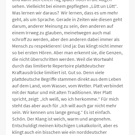
sehen. Vielleicht bei einem gepflegten „Lütt un Lütt“.
Was lernen wir daraus? Wir lernen, dass es um mehr
geht, als um Sprache. Gerade in Zeiten wie diesen geht
darum, anderer Meinung zu sein, den anderen auf
einem Irrweg zu glauben, meinetwegen auch mal
schroff zu werden, aber den anderen dabei immer als
Mensch zu respektieren! Und ja: Das klingt nicht immer
so bei ersten Hören. Aber man erkennt sie, die Genzen,
die nicht überschritten werden. Weil die Wortwahl
durch das limitierte Repertoire plattdeutscher
Kraftausdrücke limitiert ist. Gut so. Denn viele
plattdeutsche Begriffe stammen direkt aus dem Leben
auf dem Land, vom Wasser, vom Wetter. Platt verbindet
mit der Natur und mit alten Traditionen. Wer Platt
spricht, zeigt: „Ich weiß, wo ich herkomme.“ Für mich
steht das aber auch für „Ich will auch gar nicht mehr
sein. Wir kennen uns lange genug.“ Es ist einfach.
Schön. Der Klang ist weich, warm und angenehm.
Entschuldigt meinen kitschigen Lokalkolorit, aber es
klingt auch ein bisschen wie ein norddeutscher