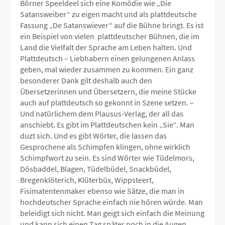
Börner Speeldeel sich eine Komödie wie „Die
Satansweiber“ zu eigen macht und als plattdeutsche
Fassung „De Satanswiever“ auf die Bühne bringt. Es ist
ein Beispiel von vielen plattdeutscher Bühnen, die im
Land die Vielfalt der Sprache am Leben halten. Und
Plattdeutsch – Liebhabern einen gelungenen Anlass
geben, mal wieder zusammen zu kommen. Ein ganz
besonderer Dank gilt deshalb auch den
Übersetzerinnen und Übersetzern, die meine Stücke
auch auf plattdeutsch so gekonnt in Szene setzen. –
Und natürlichem dem Plausus-Verlag, der all das
anschiebt. Es gibt im Plattdeutschen kein „Sie“. Man
duzt sich. Und es gibt Wörter, die lassen das
Gesprochene als Schimpfen klingen, ohne wirklich
Schimpfwort zu sein. Es sind Wörter wie Tüdelmors,
Dösbaddel, Blagen, Tüdelbüdel, Snackbüdel,
Bregenklöterich, Klüterbüx, Wippsteert,
Fisimatentenmaker ebenso wie Sätze, die man in
hochdeutscher Sprache einfach nie hören würde. Man
beleidigt sich nicht. Man geigt sich einfach die Meinung
und kann sich einen Tag später noch in die Augen