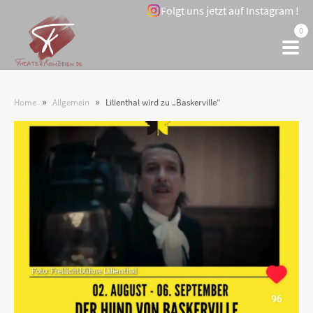
Folgt uns jetzt auf Instagram !
0
»
»
Home
Allgemein
Lilienthal wird zu „Baskerville“