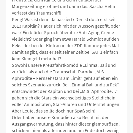
Morgenzeitung eröffnet und dann das: Sascha Hehn
verlässt das Traumschiff!
Peng! Was ist denn da passiert? Der ist doch erst seit
2013 Kapitän? Hat er sich mit der Wussow gezofft, oder
was? Ein blöder Spruch über ihre Anti-Aging-Creme
vielleicht? Oder ging ihm etwa Harald Schmidt auf den
Keks, der bei der Klofrau in der ZDF-Kantine jedes Mal
damit angibt, dass er seit seiner Zeit bei SAT 1 einfach
kein Kleingeld mehr hat?
Sowohl unsere Kreuzfahrtkomödie „Einmal Bali und
zurück“ als auch die Traumschiff-Parodie „M.S.
Aphrodite – Fernsehstars am Limit“ geht auf eben ein
solches Szenario zurück. Bei „Einmal Bali und zurück“
entschwindet der Kapitän und bei „M.S. Aphrodite…“
geben sich die Stars ein wechselseitiges Stelldichein
voller Animositäten, Star-Allüren und Unterstellungen.
Aber Leute, das sollte doch nur Spaß sein!
Oder haben unsere Komödien also Recht mit der
Ausgangsvermutung, dass hinter dieser glamourösen,
schicken, niemals alternden und am Ende doch wenig