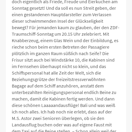
doch eigentlich als Friede, Freude und Eierkuchen am
Sonntag gesetzt! Und da soll es nun Streit geben, der
einen gestandenen Hauptdarsteller zum Verlassen
dieser schwimmenden Insel der Glückseligkeit
bewegt? Für jemanden kaum zu glauben, der den ZDF-
Traumschiff-Sonntag um 20.15 Uhr zelebriert. Mit
Knabberzeug, einem Glas Wein und der Einbildung, es
rieche schon beim ersten Betreten der Passagiere
plötzlich im ganzen Raum süßlich nach Seife? Die
Frisur sitzt auch bei Windstärke 10, die Kabinen sind
im Fernsehen überhaupt nicht so klein, und das
Schiffspersonal hat alle Zeit der Welt, sich die
Beziehungsgrütze der freizeitstressverwöhnten
Bagage auf dem Schiff anzuhören, anstatt dem
unterbezahlten Reinigungspersonal endlich Beine zu
machen, damit die Kabinen fertig werden. Und dann
diese schönen Laaaaandausflüge! Bali und was weiß
ich noch alles. Ich hab noch nie erlebt, dass auf der
M.S. Astor zwei Senioren überlegen, ob sie den
Landausflug buchen oder was auf eigene Faust mit
dem Taxi auf die Beine stellen. – Schon allein weil der