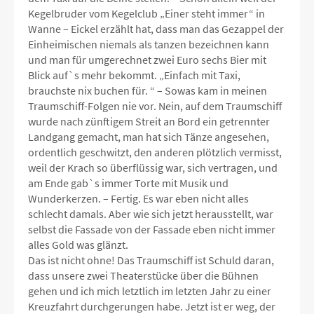
Kegelbruder vom Kegelclub „Einer steht immer“ in
Wanne – Eickel erzählt hat, dass man das Gezappel der
Einheimischen niemals als tanzen bezeichnen kann
und man für umgerechnet zwei Euro sechs Bier mit
Blick auf`s mehr bekommt. „Einfach mit Taxi,
brauchste nix buchen für. “ – Sowas kam in meinen
Traumschiff-Folgen nie vor. Nein, auf dem Traumschiff
wurde nach zünftigem Streit an Bord ein getrennter
Landgang gemacht, man hat sich Tänze angesehen,
ordentlich geschwitzt, den anderen plötzlich vermisst,
weil der Krach so überflüssig war, sich vertragen, und
am Ende gab`s immer Torte mit Musik und
Wunderkerzen. – Fertig. Es war eben nicht alles
schlecht damals. Aber wie sich jetzt herausstellt, war
selbst die Fassade von der Fassade eben nicht immer
alles Gold was glänzt.
Das ist nicht ohne! Das Traumschiff ist Schuld daran,
dass unsere zwei Theaterstücke über die Bühnen
gehen und ich mich letztlich im letzten Jahr zu einer
Kreuzfahrt durchgerungen habe. Jetzt ist er weg, der