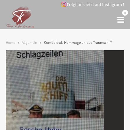
Folgt uns jetzt auf Instagram !
0
»
»
Home
Allgemein
Komödie als Hommage an das Traumschiff