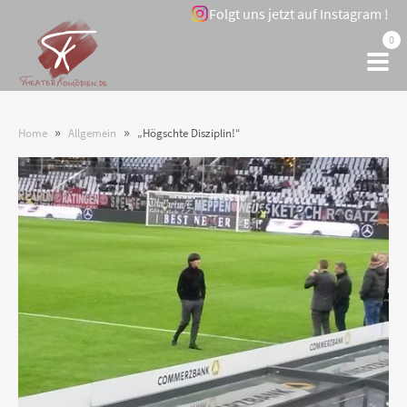
Folgt uns jetzt auf Instagram !
0
»
»
Home
Allgemein
„Högschte Disziplin!“