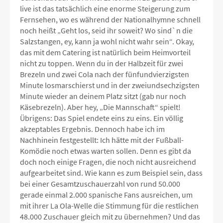
live ist das tatsächlich eine enorme Steigerung zum
Fernsehen, wo es während der Nationalhymne schnell
noch heißt „Geht los, seid ihr soweit? Wo sind`n die
Salzstangen, ey, kann ja wohl nicht wahr sein“. Okay,
das mit dem Catering ist natürlich beim Heimvorteil
nicht zu toppen. Wenn du in der Halbzeit für zwei
Brezeln und zwei Cola nach der fünfundvierzigsten
Minute losmarschierst und in der zweiundsechzigsten
Minute wieder an deinem Platz sitzt (gab nur noch
Käsebrezeln). Aber hey, „Die Mannschaft“ spielt!
Übrigens: Das Spiel endete eins zu eins. Ein völlig
akzeptables Ergebnis. Dennoch habe ich im
Nachhinein festgestellt: Ich hätte mit der Fußball-
Komödie noch etwas warten sollen. Denn es gibt da
doch noch einige Fragen, die noch nicht ausreichend
aufgearbeitet sind. Wie kann es zum Beispiel sein, dass
bei einer Gesamtzuschauerzahl von rund 50.000
gerade einmal 2.000 spanische Fans ausreichen, um
mit ihrer La Ola-Welle die Stimmung für die restlichen
48.000 Zuschauer gleich mit zu übernehmen? Und das