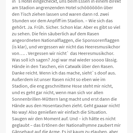
in`s Hotel eingecheckt, uns beim Essen in einem direkt
am Stadion angrenzenden Hotel schöööööön über
den Tisch ziehen lassen und waren dann rd. zwei
Stunden vor dem Anpfiff im Stadion. – Wie sich das
gehört. Ja. Früh. Sicher. Schon klar. Aber es gibt so viel
zu sehen. Die fein säuberlich auf dem Rasen
angeordneten Nationalflaggen, die Sponsorenflaggen
(is klar), und vergessen wir nicht das Heeresmusikchor
von…. . Vergessen wir nicht` das Heeresmusikchor.
Was soll ich sagen? Jogi war mal wieder soooo lässig.
Hände in den Taschen, ein Catwalk über den Rasen.
Danke reicht. Wenn ich das mache, sieht`s doof aus.
Außerdem ist unser Rasen nicht so eben wie im
Stadion, die eng geschnittene Hose steht mir nicht,
und es geht gar nicht, wenn man sich vor allen
Sonnenbrillen-Müttern lang macht und erst dann die
Hände aus den Hosentaschen zieht. Geht gaaaar nicht!
No way! Also genießen wir einfach die Situation.
Saugen wir den Moment auf. Und – ich hätte es nicht
geglaubt – das Ertönen der Nationalhymne zaubert mir
Gänsehaut auf die Arme. Es ist kaum zu glauben, aber