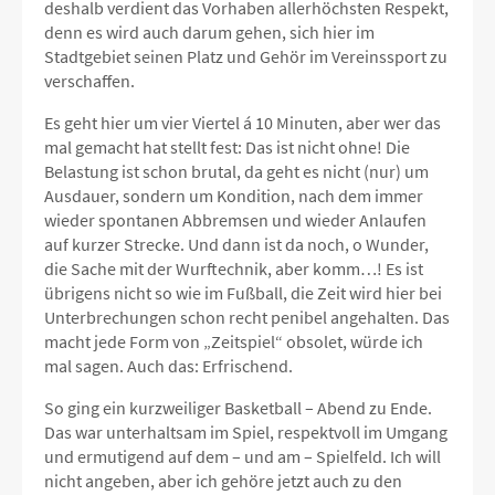
deshalb verdient das Vorhaben allerhöchsten Respekt,
denn es wird auch darum gehen, sich hier im
Stadtgebiet seinen Platz und Gehör im Vereinssport zu
verschaffen.
Es geht hier um vier Viertel á 10 Minuten, aber wer das
mal gemacht hat stellt fest: Das ist nicht ohne! Die
Belastung ist schon brutal, da geht es nicht (nur) um
Ausdauer, sondern um Kondition, nach dem immer
wieder spontanen Abbremsen und wieder Anlaufen
auf kurzer Strecke. Und dann ist da noch, o Wunder,
die Sache mit der Wurftechnik, aber komm…! Es ist
übrigens nicht so wie im Fußball, die Zeit wird hier bei
Unterbrechungen schon recht penibel angehalten. Das
macht jede Form von „Zeitspiel“ obsolet, würde ich
mal sagen. Auch das: Erfrischend.
So ging ein kurzweiliger Basketball – Abend zu Ende.
Das war unterhaltsam im Spiel, respektvoll im Umgang
und ermutigend auf dem – und am – Spielfeld. Ich will
nicht angeben, aber ich gehöre jetzt auch zu den