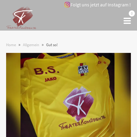
Folgt uns jetzt auf Instagram !
0
»
»
Home
Allgemein
Gut so!