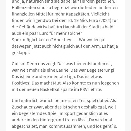
und ja, natürlich sind sie dabei auf Hürden gestoßen.
Hallenzeiten sind so begrenzt wie die leider limitierten
finanziellen Mittel für mehr Kapazitäten. Vielleicht
finden wir irgendwo bei den rd. 19 Mio. Euro (2024) für
die Gebäudewirtschaft im Haushalt der Stadt ja bald
auch ein paar Euro für mehr solcher
Sportmöglichkeiten? Aber hey… . Wir wollen ja
deswegen jetzt auch nicht gleich auf den Arm. Es hat ja
geklappt.
Gut so! Denn das zeigt: Das was hier entstanden ist,
war weit mehr als eine Laune. Das war Begeisterung!
Das ist eine andere mentale Liga. Das ist etwas
Positives! Das macht Mut. Also konnte es nun losgehen
mit der neuen Basketballsparte im PSV Lehrte.
Und natürlich war ich beim ersten Testspiel dabei. Als
Zuschauer zwar, aber das ist schon deshalb egal, weil
ein begeisterndes Spiel im Sport gedanklich alles
andere in den Hintergrund treten lässt. Da wird mal
abgeschaltet, man kommt zusammen, und los geht`s.