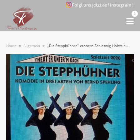
Folgt uns jetzt auf Instagram !
0
»
»
Home
Allgemein
„Die Stepphühner“ erobern Schleswig-Holstein…