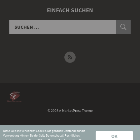
EINFACH SUCHEN
© 2026 A
MarketPress
Theme
Widerruf für digitale Inhalte
Diese Website verwendet Cookies. Die genauen Umstände für die
Datenschutz & Rechtliches
OK
Verwendung können Sie der Seite
Datenschutz & Rechtliches
Impressum