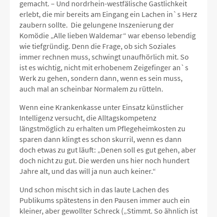
gemacht. – Und nordrhein-westfälische Gastlichkeit
erlebt, die mir bereits am Eingang ein Lachen in`s Herz
zaubern sollte. Die gelungene Inszenierung der
Komödie „Alle lieben Waldemar“ war ebenso lebendig
wie tiefgründig. Denn die Frage, ob sich Soziales
immer rechnen muss, schwingt unaufhörlich mit. So
ist es wichtig, nicht mit erhobenem Zeigefinger an`s
Werk zu gehen, sondern dann, wenn es sein muss,
auch mal an scheinbar Normalem zu rütteln.
Wenn eine Krankenkasse unter Einsatz künstlicher
Intelligenz versucht, die Alltagskompetenz
längstmöglich zu erhalten um Pflegeheimkosten zu
sparen dann klingt es schon skurril, wenn es dann
doch etwas zu gut läuft: „Denen soll es gut gehen, aber
doch nicht zu gut. Die werden uns hier noch hundert
Jahre alt, und das will ja nun auch keiner.“
Und schon mischt sich in das laute Lachen des
Publikums spätestens in den Pausen immer auch ein
kleiner, aber gewollter Schreck („Stimmt. So ähnlich ist